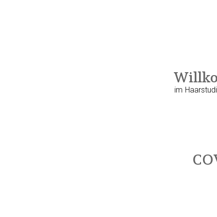
Will
im Haarstud
CO