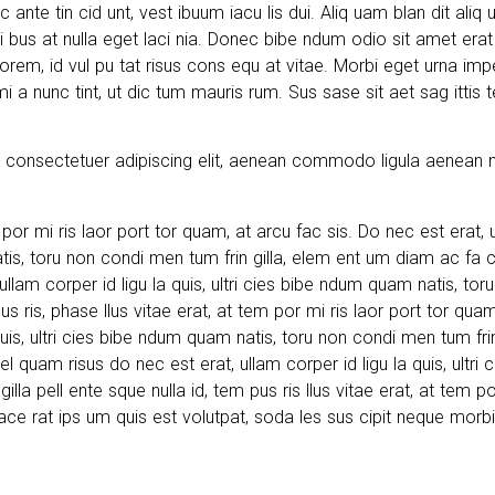
 ante tin cid unt, vest ibuum iacu lis dui. Aliq uam blan dit ali
ni bus at nulla eget laci nia. Donec bibe ndum odio sit amet era
orem, id vul pu tat risus cons equ at vitae. Morbi eget urna impe 
 a nunc tint, ut dic tum mauris rum. Sus sase sit aet sag ittis te
.
, consectetuer adipiscing elit, aenean commodo ligula aenean
 por mi ris laor port tor quam, at arcu fac sis. Do nec est erat, u
tis, toru non condi men tum frin gilla, elem ent um diam ac fa c
llam corper id ligu la quis, ultri cies bibe ndum quam natis, tor
pus ris, phase llus vitae erat, at tem por mi ris laor port tor qua
 quis, ultri cies bibe ndum quam natis, toru non condi men tum fr
el quam risus do nec est erat, ullam corper id ligu la quis, ultri
illa pell ente sque nulla id, tem pus ris llus vitae erat, at tem p
ace rat ips um quis est volutpat, soda les sus cipit neque morbi