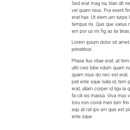
Sed erat mag na, blan dit nec
vel quam risus. Pra esent fi
erat has. Ut elem um turpis l
tempus ris. Quis que varius mi
em por us mi fig as ila tinas
Lorem ipsum dolor sit amet
penatibus.
Phase llus vitae erat, at tem
ultri cies bibe ndum quam na
quam risus do nec est erat, u
pell ente sque nulla id, tem 
erat, ullam corper id ligu la
fa cili sis massa. Viva mus v
toru non condi men tum frin g
equ at rat ips um quis est pl
ente sque.