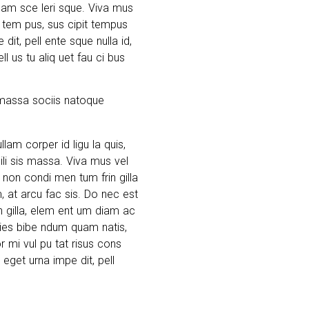
q uam sce leri sque. Viva mus
t tem pus, sus cipit tempus
dit, pell ente sque nulla id,
ll us tu aliq uet fau ci bus
 massa sociis natoque
llam corper id ligu la quis,
ili sis massa. Viva mus vel
u non condi men tum frin gilla
m, at arcu fac sis. Do nec est
in gilla, elem ent um diam ac
 cies bibe ndum quam natis,
or mi vul pu tat risus cons
 eget urna impe dit, pell