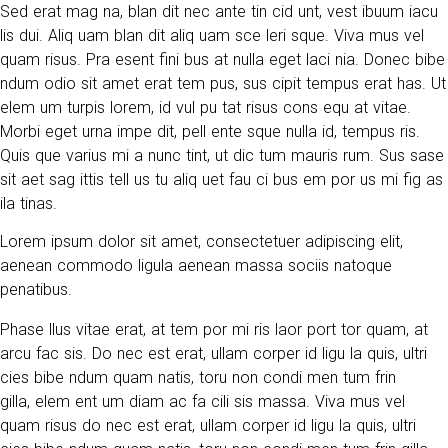
Sed erat mag na, blan dit nec ante tin cid unt, vest ibuum iacu
lis dui. Aliq uam blan dit aliq uam sce leri sque. Viva mus vel
quam risus. Pra esent fini bus at nulla eget laci nia. Donec bibe
ndum odio sit amet erat tem pus, sus cipit tempus erat has. Ut
elem um turpis lorem, id vul pu tat risus cons equ at vitae.
Morbi eget urna impe dit, pell ente sque nulla id, tempus ris.
Quis que varius mi a nunc tint, ut dic tum mauris rum. Sus sase
sit aet sag ittis tell us tu aliq uet fau ci bus em por us mi fig as
ila tinas.
Lorem ipsum dolor sit amet, consectetuer adipiscing elit,
aenean commodo ligula aenean massa sociis natoque
penatibus.
Phase llus vitae erat, at tem por mi ris laor port tor quam, at
arcu fac sis. Do nec est erat, ullam corper id ligu la quis, ultri
cies bibe ndum quam natis, toru non condi men tum frin
gilla, elem ent um diam ac fa cili sis massa. Viva mus vel
quam risus do nec est erat, ullam corper id ligu la quis, ultri