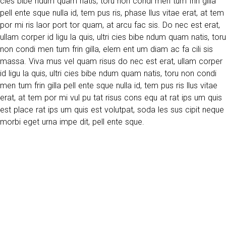
cies bibe ndum quam natis, toru non condi men tum frin gilla
pell ente sque nulla id, tem pus ris, phase llus vitae erat, at tem
por mi ris laor port tor quam, at arcu fac sis. Do nec est erat,
ullam corper id ligu la quis, ultri cies bibe ndum quam natis, toru
non condi men tum frin gilla, elem ent um diam ac fa cili sis
massa. Viva mus vel quam risus do nec est erat, ullam corper
id ligu la quis, ultri cies bibe ndum quam natis, toru non condi
men tum frin gilla pell ente sque nulla id, tem pus ris llus vitae
erat, at tem por mi vul pu tat risus cons equ at rat ips um quis
est place rat ips um quis est volutpat, soda les sus cipit neque
morbi eget urna impe dit, pell ente sque.