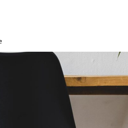
ort:
Agency
e