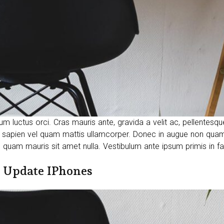
tum luctus orci. Cras mauris ante, gravida a velit ac, pellentesq
sapien vel quam mattis ullamcorper. Donec in augue non quam 
 quam mauris sit amet nulla. Vestibulum ante ipsum primis in fauc
e Update IPhones