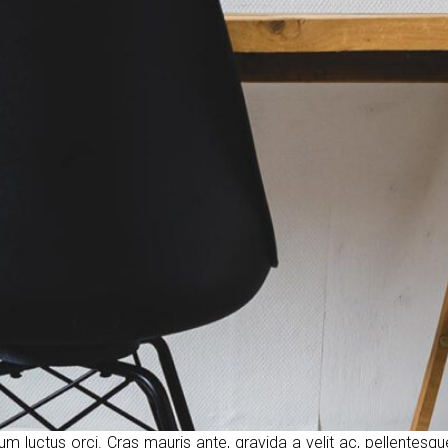
tum luctus orci. Cras mauris ante, gravida a velit ac, pellentesq